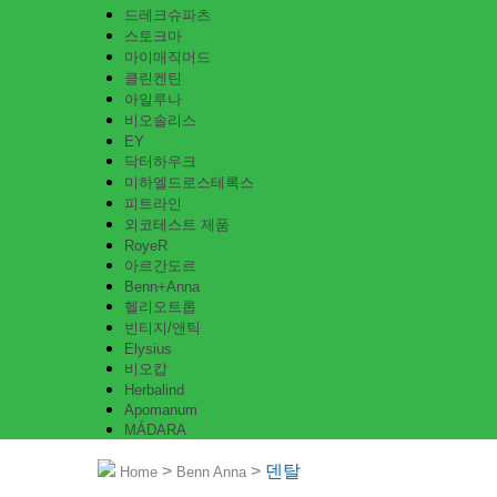
드레크슈파츠
스토크마
마이매직머드
클린켄틴
아일루나
비오솔리스
EY
닥터하우크
미하엘드로스테록스
피트라인
외코테스트 제품
RoyeR
아르간도르
Benn+Anna
헬리오트롭
빈티지/앤틱
Elysius
비오캅
Herbalind
Apomanum
MÁDARA
>
>
덴탈
Home
Benn Anna