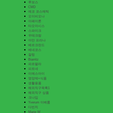
루보스
CMD
에코 코스메틱
오이비오나
아페이론
타오아시스
스파이크
우테크람
아만 프라나
베르크란드
베네코스
잘링
Biarritz
파르팔라
피트네
이에스아이
영양제+식품
생활용품
해외직구목록1
해외직구 상품
크나입
Yverum 이베룸
다빈치
Marie W