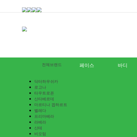
전체브랜드
페이스
바디
닥터하우쉬카
로고나
타우트로픈
산타베르데
마르티나 겝하르트
벨레다
프리마베라
라베라
산테
비오텀