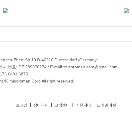
edrich-Ebert-Str.10 D-40210 Duesseldorf /Germany
 번호: DE 289870274 / E-mail :misoroman.com@gmail.com
 176 6481 6875
ht ⓒ misoroman Corp All right reserved.
|
|
|
|
로그인
장바구니
고객센터
커뮤니티
모바일버전