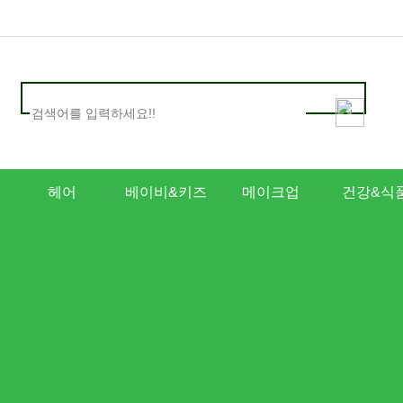
헤어
베이비&키즈
메이크업
건강&식