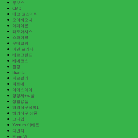
루보스
CMD
에코 코스메틱
오이비오나
아페이론
타오아시스
스파이크
우테크람
아만 프라나
베르크란드
베네코스
잘링
Biarritz
파르팔라
피트네
이에스아이
영양제+식품
생활용품
해외직구목록1
해외직구 상품
크나입
Yverum 이베룸
다빈치
Marie W