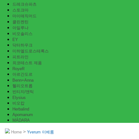
드레크슈파츠
스토크마
마이매직머드
클린켄틴
아일루나
비오솔리스
EY
닥터하우크
미하엘드로스테록스
피트라인
외코테스트 제품
RoyeR
아르간도르
Benn+Anna
헬리오트롭
빈티지/앤틱
Elysius
비오캅
Herbalind
Apomanum
MÁDARA
>
Home
Yverum 이베룸