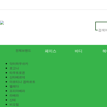
전체브랜드
페이스
바디
헤
닥터하우쉬카
로고나
타우트로픈
산타베르데
마르티나 겝하르트
벨레다
프리마베라
라베라
산테
비오텀