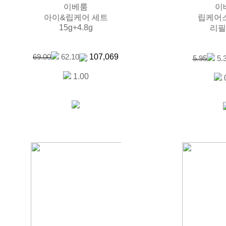
이베룸
이
아이&립케어 세트
립케어
15g+4.8g
리필 
107,069
69.00
62.10
5.95
5.
1.00