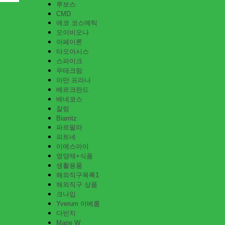
루보스
CMD
에코 코스메틱
오이비오나
아페이론
타오아시스
스파이크
우테크람
아만 프라나
베르크란드
베네코스
잘링
Biarritz
파르팔라
피트네
이에스아이
영양제+식품
생활용품
해외직구목록1
해외직구 상품
크나입
Yverum 이베룸
다빈치
Marie W