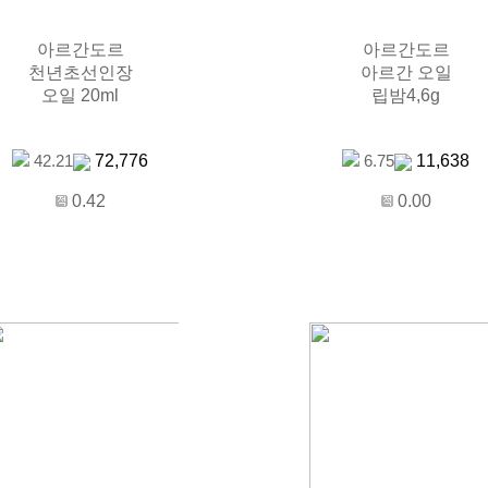
아르간도르
아르간도르
천년초선인장
아르간 오일
오일 20ml
립밤4,6g
72,776
11,638
42.21
6.75
0.42
0.00