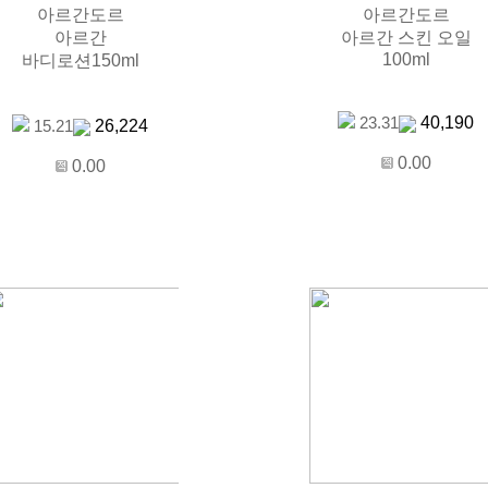
아르간도르
아르간도르
아르간
아르간 스킨 오일
100ml
바디로션150ml
40,190
23.31
26,224
15.21
0.00
0.00