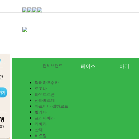
전체브랜드
페이스
바디
닥터하우쉬카
로고나
타우트로픈
산타베르데
마르티나 겝하르트
벨레다
프리마베라
라베라
산테
비오텀