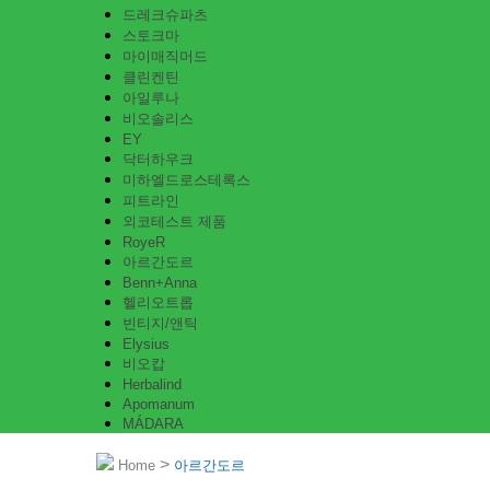
드레크슈파츠
스토크마
마이매직머드
클린켄틴
아일루나
비오솔리스
EY
닥터하우크
미하엘드로스테록스
피트라인
외코테스트 제품
RoyeR
아르간도르
Benn+Anna
헬리오트롭
빈티지/앤틱
Elysius
비오캅
Herbalind
Apomanum
MÁDARA
>
Home
아르간도르