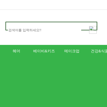
헤어
베이비&키즈
메이크업
건강&식