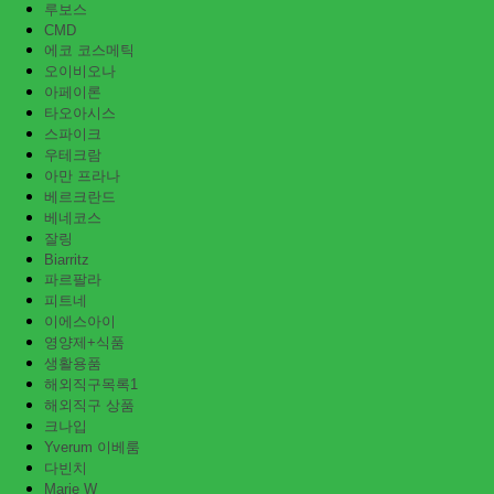
루보스
CMD
에코 코스메틱
오이비오나
아페이론
타오아시스
스파이크
우테크람
아만 프라나
베르크란드
베네코스
잘링
Biarritz
파르팔라
피트네
이에스아이
영양제+식품
생활용품
해외직구목록1
해외직구 상품
크나입
Yverum 이베룸
다빈치
Marie W