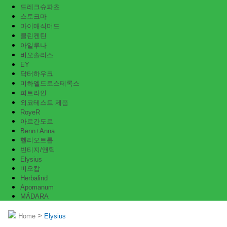
드레크슈파츠
스토크마
마이매직머드
클린켄틴
아일루나
비오솔리스
EY
닥터하우크
미하엘드로스테록스
피트라인
외코테스트 제품
RoyeR
아르간도르
Benn+Anna
헬리오트롭
빈티지/앤틱
Elysius
비오캅
Herbalind
Apomanum
MÁDARA
>
Home
Elysius