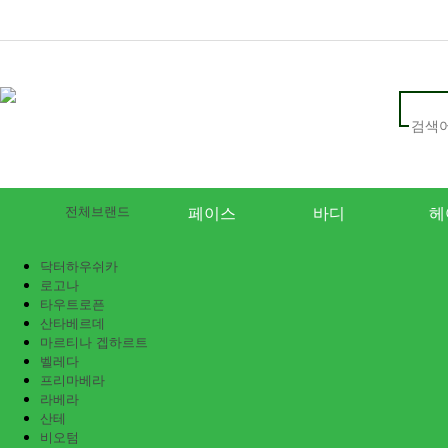
전체브랜드
페이스
바디
헤
닥터하우쉬카
로고나
타우트로픈
산타베르데
마르티나 겝하르트
벨레다
프리마베라
라베라
산테
비오텀