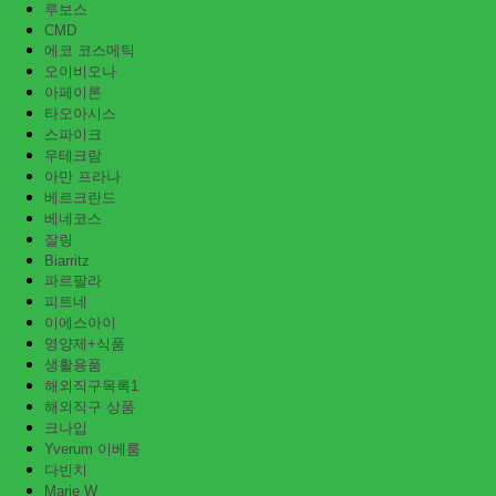
루보스
CMD
에코 코스메틱
오이비오나
아페이론
타오아시스
스파이크
우테크람
아만 프라나
베르크란드
베네코스
잘링
Biarritz
파르팔라
피트네
이에스아이
영양제+식품
생활용품
해외직구목록1
해외직구 상품
크나입
Yverum 이베룸
다빈치
Marie W