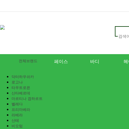
전체브랜드
페이스
바디
헤
닥터하우쉬카
로고나
타우트로픈
산타베르데
마르티나 겝하르트
벨레다
프리마베라
라베라
산테
비오텀