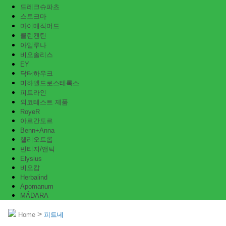
드레크슈파츠
스토크마
마이매직머드
클린켄틴
아일루나
비오솔리스
EY
닥터하우크
미하엘드로스테록스
피트라인
외코테스트 제품
RoyeR
아르간도르
Benn+Anna
헬리오트롭
빈티지/앤틱
Elysius
비오캅
Herbalind
Apomanum
MÁDARA
>
Home
피트네