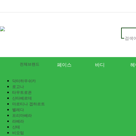
전체브랜드
페이스
바디
헤
닥터하우쉬카
로고나
타우트로픈
산타베르데
마르티나 겝하르트
벨레다
프리마베라
라베라
산테
비오텀