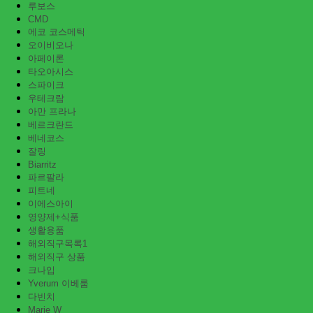
루보스
CMD
에코 코스메틱
오이비오나
아페이론
타오아시스
스파이크
우테크람
아만 프라나
베르크란드
베네코스
잘링
Biarritz
파르팔라
피트네
이에스아이
영양제+식품
생활용품
해외직구목록1
해외직구 상품
크나입
Yverum 이베룸
다빈치
Marie W