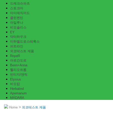
드레크슈파츠
스토크마
마이매직머드
클린켄틴
아일루나
비오솔리스
EY
닥터하우크
미하엘드로스테록스
피트라인
외코테스트 제품
RoyeR
아르간도르
Benn+Anna
헬리오트롭
빈티지/앤틱
Elysius
비오캅
Herbalind
Apomanum
MÁDARA
>
Home
외코테스트 제품