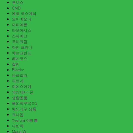
루보스
CMD
에코 코스메틱
오이비오나
아페이론
타오아시스
스파이크
우테크람
아만 프라나
베르크란드
베네코스
잘링
Biarritz
파르팔라
피트네
이에스아이
영양제+식품
생활용품
해외직구목록1
해외직구 상품
크나입
Yverum 이베룸
다빈치
Marie W