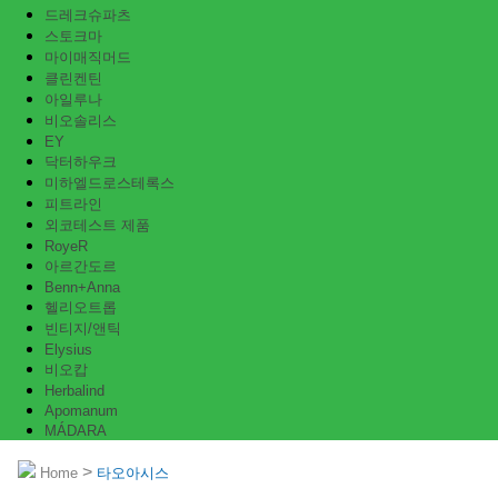
드레크슈파츠
스토크마
마이매직머드
클린켄틴
아일루나
비오솔리스
EY
닥터하우크
미하엘드로스테록스
피트라인
외코테스트 제품
RoyeR
아르간도르
Benn+Anna
헬리오트롭
빈티지/앤틱
Elysius
비오캅
Herbalind
Apomanum
MÁDARA
>
Home
타오아시스