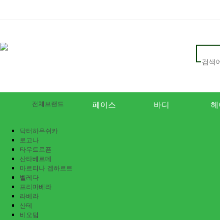
전체브랜드
페이스
바디
헤
닥터하우쉬카
로고나
타우트로픈
산타베르데
마르티나 겝하르트
벨레다
프리마베라
라베라
산테
비오텀